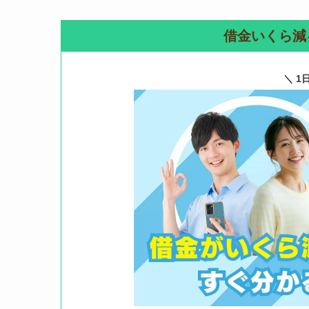
借金いくら減
＼ 1