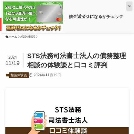
×
借金返済０になるかチェック
借金がいくら減るか調べるなら ➡
ホーム
相談体験談
STS法務司法書士法人の債務整理
2024
11/19
相談の体験談と口コミ評判
2024年11月19日
相談体験談