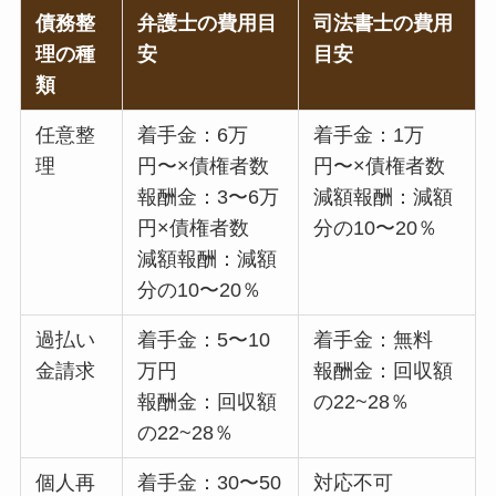
債務整
弁護士の費用目
司法書士の費用
理の種
安
目安
類
任意整
着手金：6万
着手金：1万
理
円〜×債権者数
円〜×債権者数
報酬金：3〜6万
減額報酬：減額
円×債権者数
分の10〜20％
減額報酬：減額
分の10〜20％
過払い
着手金：5〜10
着手金：無料
金請求
万円
報酬金：回収額
報酬金：回収額
の22~28％
の22~28％
個人再
着手金：30〜50
対応不可