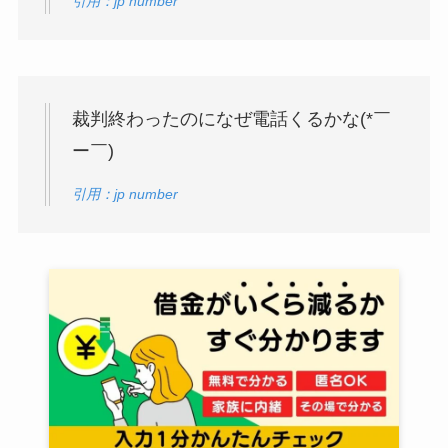
引用：jp number
裁判終わったのになぜ電話くるかな(*￣
ー￣)
引用：jp number