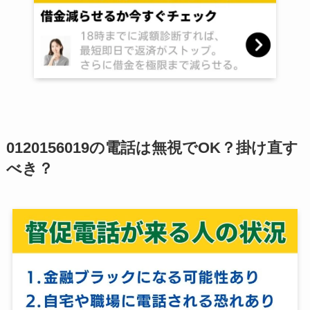
0120156019
の電話は無視でOK？掛け直す
べき？