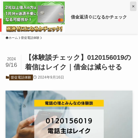
×
借金返済０になるかチェック
借金がいくら減るか調べるなら ➡
ホーム
督促電話体験
【体験談チェック】0120156019の
2024
9/16
着信はレイク｜借金は減らせる
2024年9月16日
督促電話体験