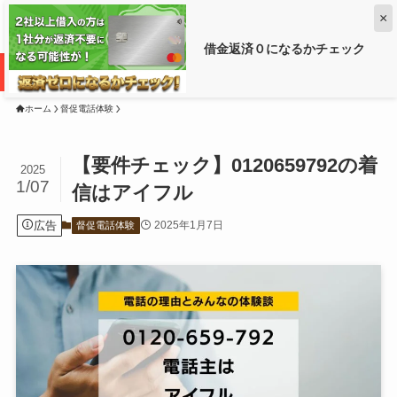
×
借金返済０になるかチェック
借金がいくら減るか調べるなら ➡
ホーム
督促電話体験
【要件チェック】0120659792の着
2025
1/07
信はアイフル
広告
2025年1月7日
督促電話体験