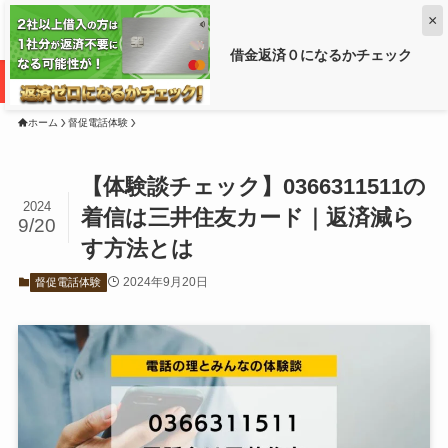
×
借金返済０になるかチェック
借金がいくら減るか調べるなら ➡
ホーム
督促電話体験
【体験談チェック】0366311511の
2024
着信は三井住友カード｜返済減ら
9/20
す方法とは
2024年9月20日
督促電話体験