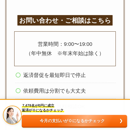
お問い合わせ・ご相談はこちら
営業時間：9:00〜19:00
（年中無休 ※年末年始は除く）
返済督促を最短即日で停止
依頼費用は分割でも大丈夫
全国/24時間・無料相談OK
7,478名が0円に成立
返済が０になるかチェック
今月の支払いが０になるかチェック
メール相談はこちら