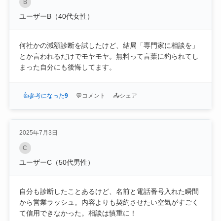
B
ユーザーB（40代女性）
何社かの減額診断を試したけど、結局「専門家に相談を」
とか言われるだけでモヤモヤ。無料って言葉に釣られてし
まった自分にも後悔してます。
👍
参考になった
9
💬
コメント
📤
シェア
2025年7月3日
C
ユーザーC（50代男性）
自分も診断したことあるけど、名前と電話番号入れた瞬間
から営業ラッシュ。内容よりも契約させたい空気がすごく
て信用できなかった。相談は慎重に！