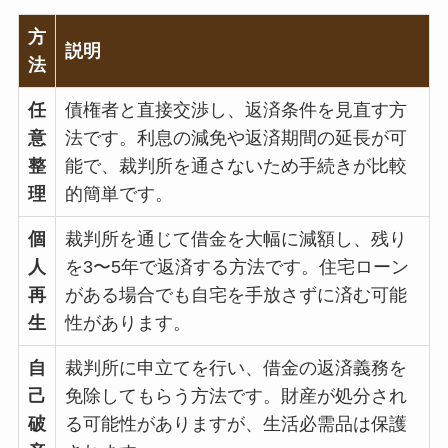
方
説明
法
任
債権者と直接交渉し、返済条件を見直す方
意
法です。利息の減免や返済期間の延長が可
整
能で、裁判所を通さないため手続きが比較
理
的簡単です。
個
裁判所を通じて借金を大幅に減額し、残り
人
を3〜5年で返済する方法です。住宅ローン
再
がある場合でも自宅を手放さずに済む可能
生
性があります。
自
裁判所に申立てを行い、借金の返済義務を
己
免除してもらう方法です。財産が処分され
破
る可能性がありますが、生活必需品は保護