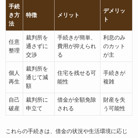
手続
デメリッ
き方
特徴
メリット
ト
法
裁判所を
手続きが簡単、
利息のみ
任意
通さずに
費用が抑えられ
のカット
整理
交渉
る
が主
裁判所を
個人
住宅を残せる可
手続きが
通じて減
再生
能性
複雑
額
自己
裁判所に
借金が全額免除
財産を失
破産
申立て
される
う可能性
これらの手続きは、借金の状況や生活環境に応じ